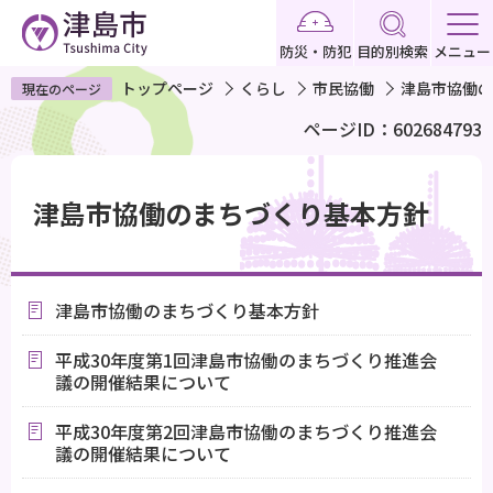
こ
の
防災・防犯
目的別検索
メニュー
ペ
トップページ
くらし
市民協働
津島市協働の
現在のページ
ー
ページID：602684793
ジ
の
本
先
文
津島市協働のまちづくり基本方針
頭
こ
で
こ
す
か
津島市協働のまちづくり基本方針
ら
平成30年度第1回津島市協働のまちづくり推進会
議の開催結果について
平成30年度第2回津島市協働のまちづくり推進会
議の開催結果について