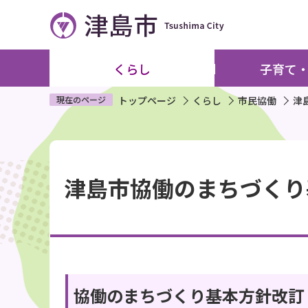
こ
の
ペ
ー
くらし
子育て
ジ
の
現在のページ
トップページ
くらし
市民協働
津
先
頭
本
で
文
す
津島市協働のまちづくり
こ
こ
か
ら
協働のまちづくり基本方針改訂（