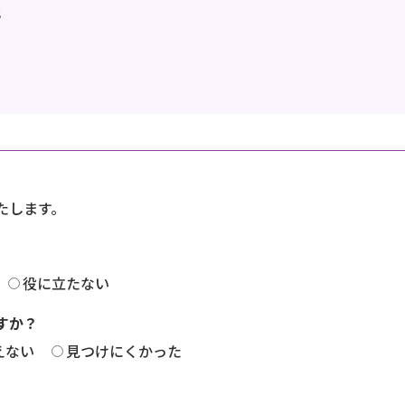
地
たします。
役に立たない
すか？
えない
見つけにくかった