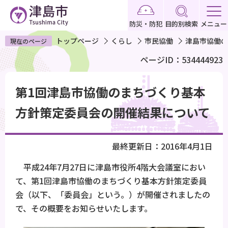
こ
の
防災・防犯
目的別検索
メニュー
ペ
トップページ
くらし
市民協働
津島市協働の
現在のページ
ー
ページID：534444923
ジ
の
本
先
第1回津島市協働のまちづくり基本
文
頭
こ
方針策定委員会の開催結果について
で
こ
す
か
最終更新日：2016年4月1日
ら
平成24年7月27日に津島市役所4階大会議室におい
て、第1回津島市協働のまちづくり基本方針策定委員
会（以下、「委員会」という。）が開催されましたの
で、その概要をお知らせいたします。