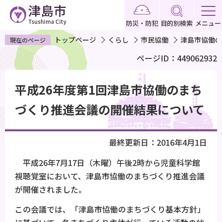
こ
の
防災・防犯
目的別検索
メニュー
ペ
トップページ
くらし
市民協働
津島市協働の
現在のページ
ー
ページID：449062932
ジ
の
本
先
平成26年度第1回津島市協働のまち
文
頭
こ
づくり推進会議の開催結果について
で
こ
す
か
最終更新日：2016年4月1日
ら
平成26年7月17日（木曜）午後2時から児童科学館
視聴覚室において、津島市協働のまちづくり推進会議
が開催されました。
この会議では、「津島市協働のまちづくり基本方針」