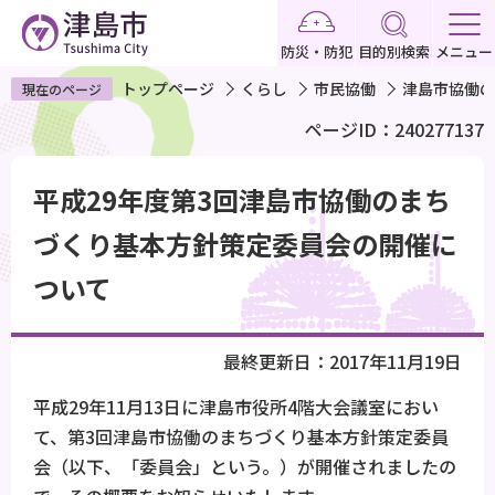
こ
の
防災・防犯
目的別検索
メニュー
ペ
トップページ
くらし
市民協働
津島市協働の
現在のページ
ー
ページID：240277137
ジ
の
本
先
平成29年度第3回津島市協働のまち
文
頭
こ
づくり基本方針策定委員会の開催に
で
こ
ついて
す
か
ら
最終更新日：2017年11月19日
平成29年11月13日に津島市役所4階大会議室におい
て、第3回津島市協働のまちづくり基本方針策定委員
会（以下、「委員会」という。）が開催されましたの