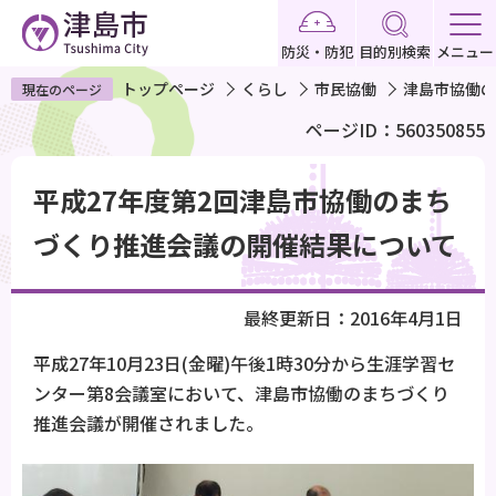
こ
の
防災・防犯
目的別検索
メニュー
ペ
トップページ
くらし
市民協働
津島市協働の
現在のページ
ー
ページID：560350855
ジ
の
本
先
平成27年度第2回津島市協働のまち
文
頭
こ
づくり推進会議の開催結果について
で
こ
す
か
最終更新日：2016年4月1日
ら
平成27年10月23日(金曜)午後1時30分から生涯学習セ
ンター第8会議室において、津島市協働のまちづくり
推進会議が開催されました。