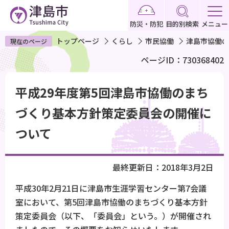
こ
の
防災・防犯
目的別検索
メニュー
ペ
トップページ
くらし
市民協働
津島市協働の
現在のページ
ー
ページID：730368402
ジ
の
本
先
平成29年度第5回津島市協働のまち
文
頭
こ
づくり基本方針策定委員会の開催に
で
こ
ついて
す
か
ら
最終更新日：2018年3月2日
平成30年2月21日に津島市生涯学習センター第7会議
室において、第5回津島市協働のまちづくり基本方針
策定委員会（以下、「委員会」という。）が開催され