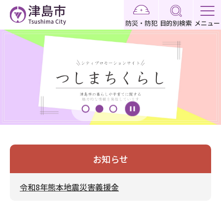
こ
の
防災・防犯
目的別検索
メニュー
ペ
本
ー
文
ジ
こ
の
こ
先
か
頭
ら
で
す
お知らせ
令和8年熊本地震災害義援金