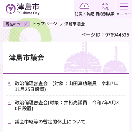
こ
の
防災・防犯
目的別検索
メニュー
ペ
トップページ
津島市議会
現在のページ
ー
ページID：976944535
ジ
の
本
先
文
津島市議会
頭
こ
で
こ
す
か
政治倫理審査会 (対象：山田真功議員 令和7年
ら
11月25日設置)
政治倫理審査会(対象：井桁亮議員 令和7年9月3
0日設置)
議会中継等の暫定的休止について