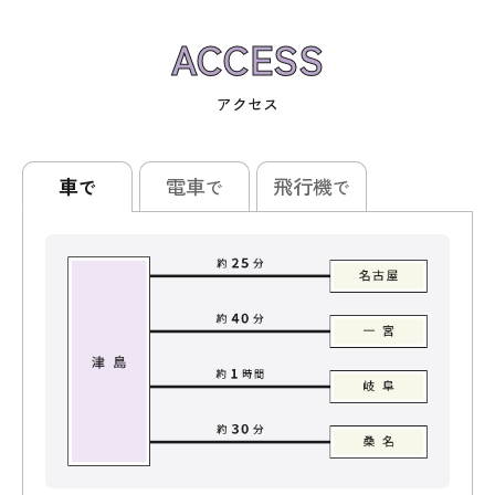
ACCESS
アクセス
車
電車
飛行機
で
で
で