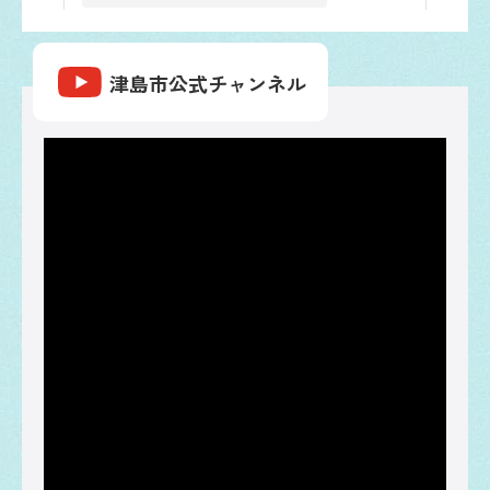
津島PR応援団【津島市公式】(@tsushima_pr_ouendan)がシェアした投稿
津島市公式チャンネル