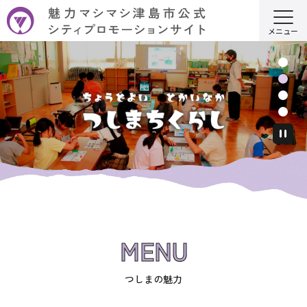
こ
の
メニュー
ペ
本
ー
文
ジ
こ
の
こ
先
か
頭
ら
で
す
MENU
つしまの魅力