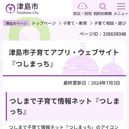
こ
の
防災・防犯
目的別検索
メニュー
ペ
トップページ
子育て・教育
子育て相談・遊び
現在のページ
ー
ページID：338638048
ジ
の
本
先
津島市子育てアプリ・ウェブサイト
文
頭
こ
『つしまっち』
で
こ
す
か
最終更新日：2024年7月3日
ら
つしまで子育て情報ネット『つしま
っち』
つしまで子育て情報ネット『つしまっち』のアイコン