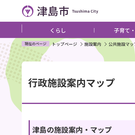
こ
の
ペ
ー
くらし
子育て
ジ
の
現在のページ
トップページ
施設案内
公共施設マッ
先
頭
本
で
文
す
行政施設案内マップ
こ
こ
か
ら
津島の施設案内・マップ