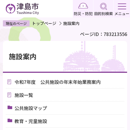
こ
の
防災・防犯
目的別検索
メニュー
ペ
トップページ
施設案内
現在のページ
ー
ページID：783213556
ジ
の
本
先
文
施設案内
頭
こ
で
こ
す
か
令和7年度 公共施設の年末年始業務案内
ら
施設一覧
公共施設マップ
教育・児童施設