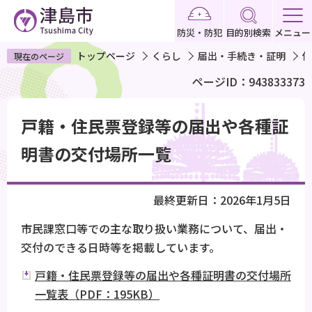
こ
の
防災・防犯
目的別検索
メニュー
ペ
トップページ
くらし
届出・手続き・証明
住
現在のページ
ー
ページID：943833373
ジ
の
本
先
戸籍・住民票登録等の届出や各種証
文
頭
こ
明書の交付場所一覧
で
こ
す
か
最終更新日：2026年1月5日
ら
市民課窓口等での主な取り扱い業務について、届出・
交付のできる日時等を掲載しています。
戸籍・住民票登録等の届出や各種証明書の交付場所
一覧表（PDF：195KB）