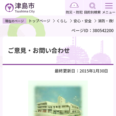
こ
の
防災・防犯
目的別検索
メニュー
ペ
トップページ
くらし
安心・安全
消防・救急
現在のページ
ー
ページID：380542200
ジ
の
本
先
文
ご意見・お問い合わせ
頭
こ
で
こ
す
か
最終更新日：2015年1月30日
ら