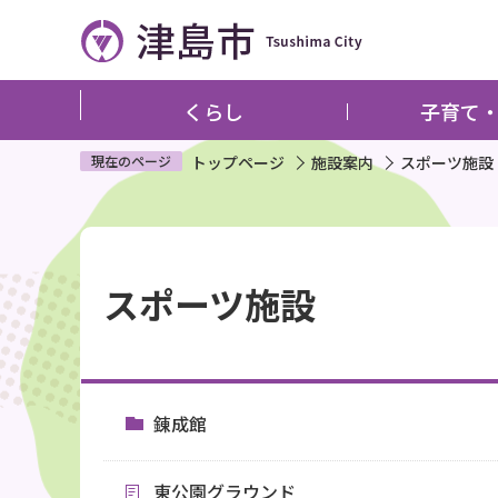
こ
の
ペ
ー
くらし
子育て
ジ
の
現在のページ
トップページ
施設案内
スポーツ施設
先
頭
本
で
文
す
スポーツ施設
こ
こ
か
ら
錬成館
東公園グラウンド