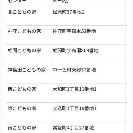
センター
ター内)
00
北こどもの家
松原町37番地1
4
08
神守こどもの家
神守町字森本53番地
4
00
蛭間こどもの家
蛭間町字高瀬809番地
4
00
神島田こどもの家
中一色町東郷37番地
4
00
西こどもの家
大和町1丁目11番地1
4
08
東こどもの家
立込町1丁目19番地1
4
00
南こどもの家
常盤町4丁目27番地
4