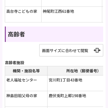
08
高台寺こどもの家
神尾町江西61番地
4
08
高齢者
画面サイズに合わせて閲覧
高齢者施設
機関・施設名等
所在地（郵便番号）
老人福祉センター
宮川町1丁目43番地
神島田祖父母の家
鹿伏兎町上郷198番地