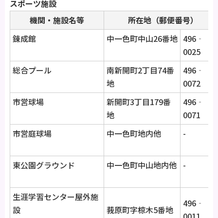
スポーツ施設
機関・施設名等
所在地（郵便番号）
錬成館
中一色町中山26番地
496‐
0025
総合プール
南新開町2丁目74番
496‐
地
0072
市営球場
新開町3丁目179番
496‐
地
0071
市営庭球場
中一色町地内他
-
東公園グラウンド
中一色町中山地内他
-
生涯学習センター屋外施
496‐
設
莪原町字椋木5番地
0011