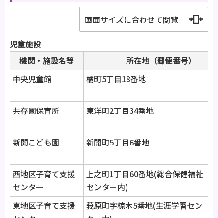
画面サイズに合わせて閲覧
児童施設
機関・施設名等
所在地（郵便番号）
中央児童館
橘町5丁目18番地
4
00
共存園保育所
東洋町2丁目34番地
4
08
新開こども園
新開町5丁目6番地
4
00
西地区子育て支援
上之町1丁目60番地(総合保健福祉
4
センター
センター内)
08
東地区子育て支援
莪原町字椋木5番地(生涯学習セン
4