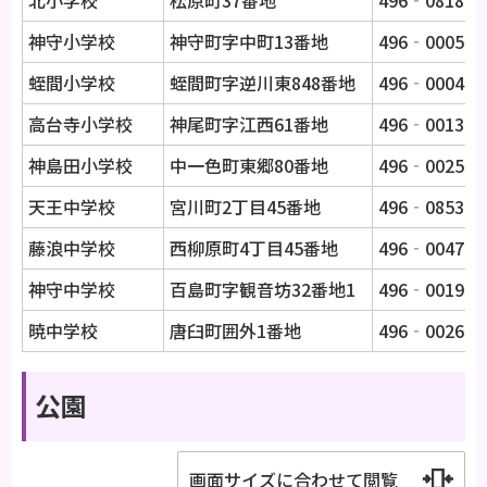
北小学校
松原町37番地
496‐0818
神守小学校
神守町字中町13番地
496‐0005
蛭間小学校
蛭間町字逆川東848番地
496‐0004
高台寺小学校
神尾町字江西61番地
496‐0013
神島田小学校
中一色町東郷80番地
496‐0025
天王中学校
宮川町2丁目45番地
496‐0853
藤浪中学校
西柳原町4丁目45番地
496‐0047
神守中学校
百島町字観音坊32番地1
496‐0019
暁中学校
唐臼町囲外1番地
496‐0026
公園
画面サイズに合わせて閲覧