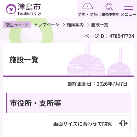
こ
の
防災・防犯
目的別検索
メニュー
ペ
トップページ
施設案内
施設一覧
現在のページ
ー
ページID：478547724
ジ
の
本
先
文
施設一覧
頭
こ
で
こ
す
か
最終更新日：2026年7月7日
ら
市役所・支所等
画面サイズに合わせて閲覧