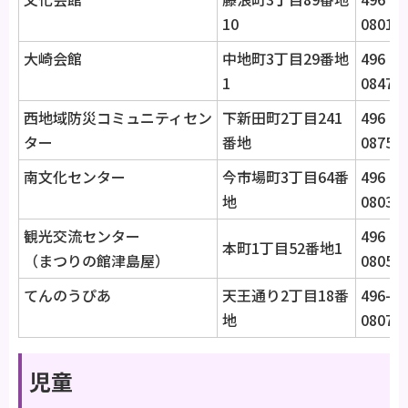
10
0801
大崎会館
中地町3丁目29番地
496‐
1
0847
西地域防災コミュニティセン
下新田町2丁目241
496‐
ター
番地
0875
南文化センター
今市場町3丁目64番
496‐
地
0803
観光交流センター
496‐
本町1丁目52番地1
（まつりの館津島屋）
0805
てんのうぴあ
天王通り2丁目18番
496-
地
0807
児童