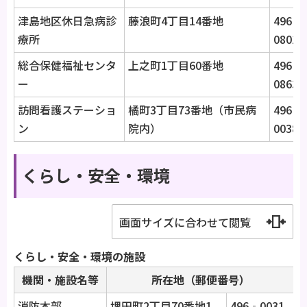
津島地区休日急病診
藤浪町4丁目14番地
496‐
療所
0801
総合保健福祉センタ
上之町1丁目60番地
496‐
ー
0863
訪問看護ステーショ
橘町3丁目73番地（市民病
496‐
ン
院内）
0038
くらし・安全・環境
画面サイズに合わせて閲覧
くらし・安全・環境の施設
機関・施設名等
所在地（郵便番号）
消防本部
埋田町2丁目70番地1
496‐0031
電