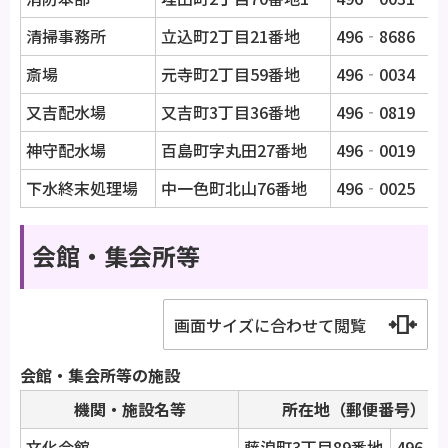
清掃事務所
立込町2丁目21番地
496‐8686
電
斎場
元寺町2丁目59番地
496‐0034
電
又吉配水場
又吉町3丁目36番地
496‐0819
電
神守配水場
百島町字丸田27番地
496‐0019
-
下水終末処理場
中一色町北山76番地
496‐0025
電
会館・集会所等
画面サイズに合わせて閲覧
会館・集会所等の施設
機関・施設名等
所在地（郵便番号）
文化会館
藤浪町3丁目89番地
496‐