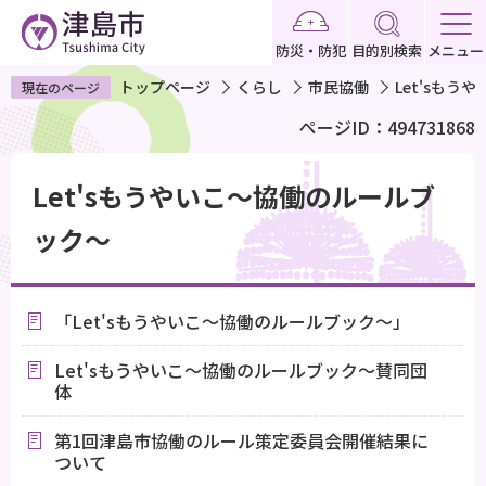
こ
の
防災・防犯
目的別検索
メニュー
ペ
トップページ
くらし
市民協働
Let'sも
現在のページ
ー
ページID：494731868
ジ
の
本
先
Let'sもうやいこ～協働のルールブ
文
頭
こ
ック～
で
こ
す
か
ら
「Let'sもうやいこ～協働のルールブック～」
Let'sもうやいこ～協働のルールブック～賛同団
体
第1回津島市協働のルール策定委員会開催結果に
ついて