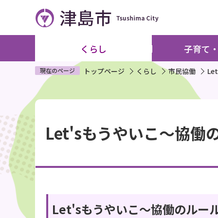
こ
の
ペ
ー
くらし
子育て
ジ
の
現在のページ
トップページ
くらし
市民協働
L
先
頭
本
で
文
す
Let'sもうやいこ～協
こ
こ
か
ら
Let'sもうやいこ～協働のル