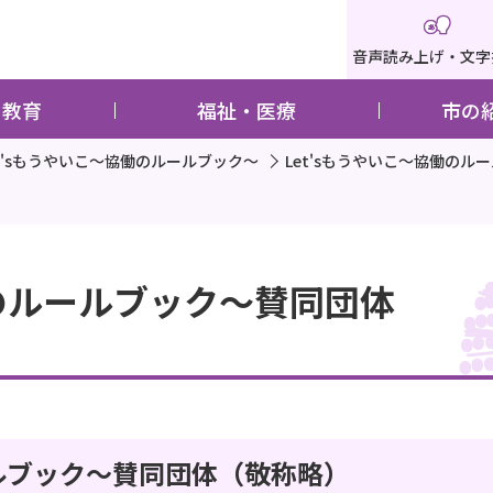
音声読み上げ・文字
・教育
福祉・医療
市の
et'sもうやいこ～協働のルールブック～
Let'sもうやいこ～協働のル
働のルールブック～賛同団体
ールブック～賛同団体（敬称略）