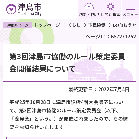
こ
の
防災・防犯
目的別検索
メニュー
ペ
トップページ
くらし
市民協働
Let'sも
現在のページ
ー
ページID：667271252
ジ
の
本
先
第3回津島市協働のルール策定委員
文
頭
こ
会開催結果について
で
こ
す
か
最終更新日：2022年7月4日
ら
平成25年10月28日に津島市役所4階大会議室におい
て、第3回津島市協働のルール策定委員会（以下、
「委員会」という。）が開催されましたので、その概
要をお知らせいたします。