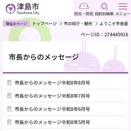
こ
の
防災・防犯
目的別検索
メニュー
ペ
トップページ
市の紹介・観光
ようこそ市長室
現在のページ
ー
ページID：274445916
ジ
の
本
先
文
市長からのメッセージ
頭
こ
で
こ
す
か
市長からのメッセージ令和8年8月号
ら
市長からのメッセージ令和8年7月号
市長からのメッセージ令和8年6月号
市長からのメッセージ令和8年5月号