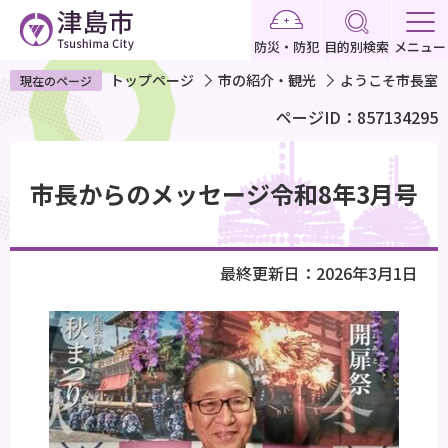
こ
の
防災・防犯
目的別検索
メニュー
ペ
トップページ
市の紹介・観光
ようこそ市長室
現在のページ
ー
ページID：857134295
ジ
の
本
先
文
市長からのメッセージ令和8年3月号
頭
こ
で
こ
す
か
最終更新日：2026年3月1日
ら