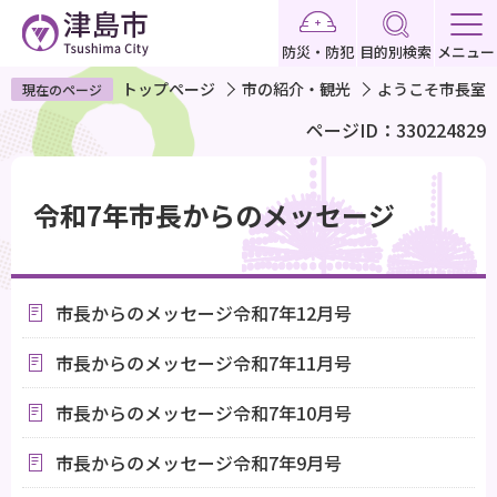
こ
の
防災・防犯
目的別検索
メニュー
ペ
トップページ
市の紹介・観光
ようこそ市長室
現在のページ
ー
ページID：330224829
ジ
の
本
先
文
令和7年市長からのメッセージ
頭
こ
で
こ
す
か
市長からのメッセージ令和7年12月号
ら
市長からのメッセージ令和7年11月号
市長からのメッセージ令和7年10月号
市長からのメッセージ令和7年9月号