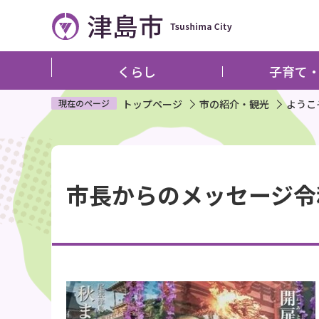
こ
の
ペ
ー
くらし
子育て
ジ
の
現在のページ
トップページ
市の紹介・観光
ようこ
先
頭
本
で
文
す
市長からのメッセージ令
こ
こ
か
ら