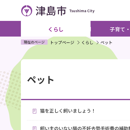
こ
の
ペ
ー
くらし
子育て
ジ
の
現在のページ
トップページ
くらし
ペット
先
頭
本
で
文
す
ペット
こ
こ
か
ら
猫を正しく飼いましょう！
飼い主のいない猫の不妊去勢手術費の補助