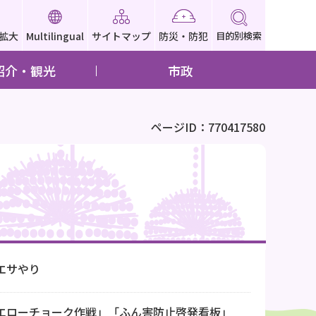
拡大
Multilingual
サイトマップ
防災・防犯
目的別検索
紹介・観光
市政
ページID：770417580
エサやり
エローチョーク作戦」「ふん害防止啓発看板」