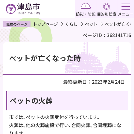
こ
の
防災・防犯
目的別検索
メニュー
ペ
トップページ
くらし
ペット
ペットが亡くな
現在のページ
ー
ページID：368141716
ジ
の
本
先
文
ペットが亡くなった時
頭
こ
で
こ
す
か
最終更新日：2023年2月24日
ら
ペットの火葬
市では､ペットの火葬受付を行っています｡
火葬は､他の火葬施設で行い､合同火葬､合同埋葬にな
ります｡