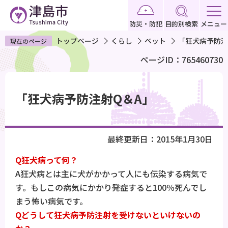
こ
の
防災・防犯
目的別検索
メニュー
ペ
トップページ
くらし
ペット
「狂犬病予防注
現在のページ
ー
ページID：765460730
ジ
の
本
先
文
「狂犬病予防注射Q＆A」
頭
こ
で
こ
す
か
最終更新日：2015年1月30日
ら
Q狂犬病って何？
A狂犬病とは主に犬がかかって人にも伝染する病気で
す。もしこの病気にかかり発症すると100％死んでし
まう怖い病気です。
Qどうして狂犬病予防注射を受けないといけないの