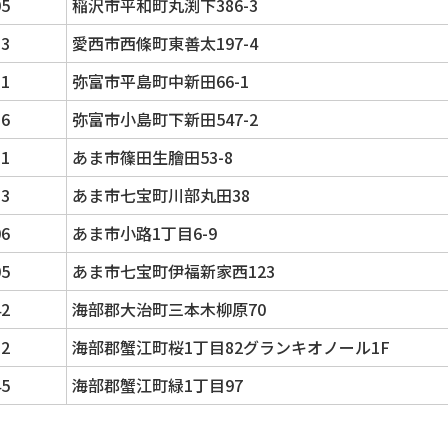
05
稲沢市平和町丸渕下386-3
13
愛西市西條町東善太197-4
31
弥富市平島町中新田66-1
16
弥富市小島町下新田547-2
11
あま市篠田生膾田53-8
13
あま市七宝町川部丸田38
06
あま市小路1丁目6-9
05
あま市七宝町伊福新家西123
42
海部郡大治町三本木柳原70
32
海部郡蟹江町桜1丁目82グランキオノール1F
45
海部郡蟹江町緑1丁目97