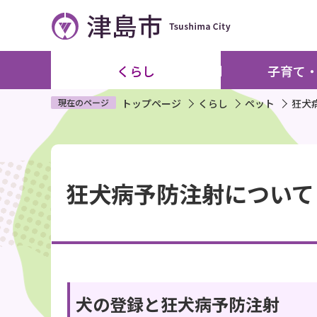
こ
の
ペ
ー
くらし
子育て
ジ
の
現在のページ
トップページ
くらし
ペット
狂犬
先
頭
本
で
文
す
狂犬病予防注射について
こ
こ
か
ら
犬の登録と狂犬病予防注射