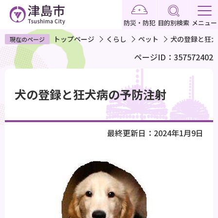
こ
の
防災・防犯
目的別検索
メニュー
ペ
トップページ
くらし
ペット
犬の登録と狂犬
現在のページ
ー
ページID：357572402
ジ
の
本
先
文
犬の登録と狂犬病の予防注射
頭
こ
で
こ
す
か
最終更新日：2024年1月9日
ら