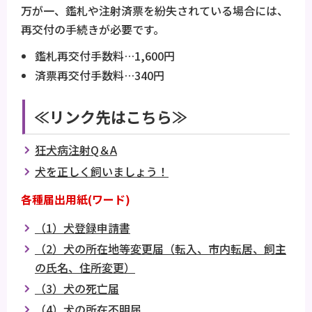
万が一、鑑札や注射済票を紛失されている場合には、
再交付の手続きが必要です。
鑑札再交付手数料…1,600円
済票再交付手数料…340円
≪リンク先はこちら≫
狂犬病注射Q＆A
犬を正しく飼いましょう！
各種届出用紙(ワード)
（1）犬登録申請書
（2）犬の所在地等変更届（転入、市内転居、飼主
の氏名、住所変更）
（3）犬の死亡届
（4）犬の所在不明届