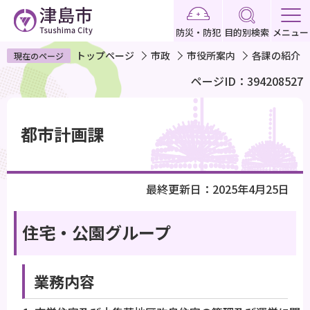
こ
の
防災・防犯
目的別検索
メニュー
ペ
トップページ
市政
市役所案内
各課の紹介
現在のページ
ー
ページID：394208527
ジ
の
本
先
文
都市計画課
頭
こ
で
こ
す
か
最終更新日：2025年4月25日
ら
住宅・公園グループ
業務内容