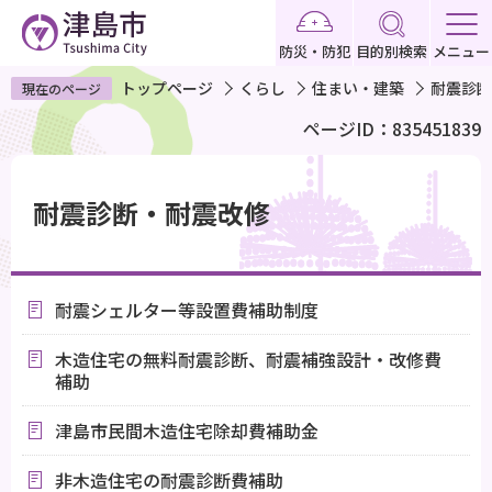
こ
の
防災・防犯
目的別検索
メニュー
ペ
トップページ
くらし
住まい・建築
耐震診断
現在のページ
ー
ページID：835451839
ジ
の
本
先
文
耐震診断・耐震改修
頭
こ
で
こ
す
か
耐震シェルター等設置費補助制度
ら
木造住宅の無料耐震診断、耐震補強設計・改修費
補助
津島市民間木造住宅除却費補助金
非木造住宅の耐震診断費補助