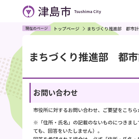
こ
の
ペ
ー
現在のページ
トップページ
まちづくり推進部 都市計
ジ
本
の
文
まちづくり推進部 都市
先
こ
頭
こ
で
か
す
ら
お問い合わせ
市役所に対するお問い合わせ、ご要望をこちら
※「住所・氏名」の記載のないものにつきまし
ても、回答をいたしません）。