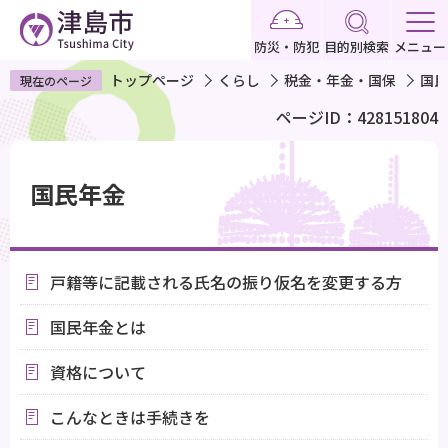
こ
の
防災・防犯
目的別検索
メニュー
ペ
トップページ
くらし
税金・年金・国保
国民
現在のページ
ー
ページID：428151804
ジ
の
本
先
文
国民年金
頭
こ
で
こ
す
か
戸籍等に記載される氏名の振り仮名を変更する方
ら
国民年金とは
資格について
こんなときは手続きを