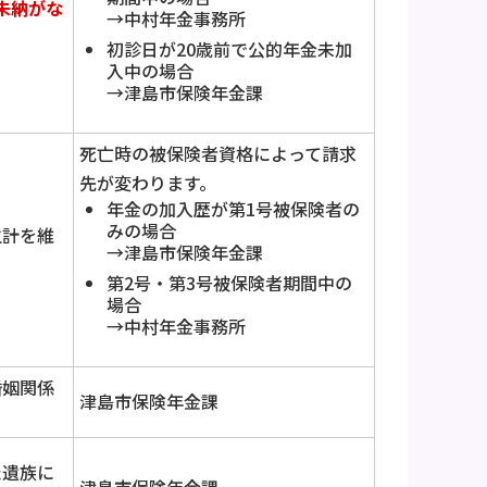
未納がな
→中村年金事務所
初診日が20歳前で公的年金未加
入中の場合
→津島市保険年金課
死亡時の被保険者資格によって請求
先が変わります。
年金の加入歴が第1号被保険者の
みの場合
生計を維
→津島市保険年金課
第2号・第3号被保険者期間中の
場合
→中村年金事務所
婚姻関係
津島市保険年金課
た遺族に