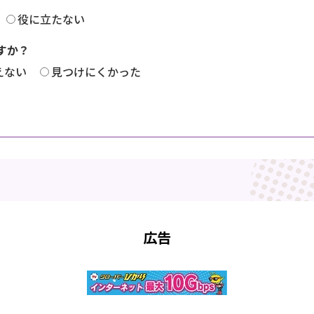
役に立たない
すか？
えない
見つけにくかった
広告