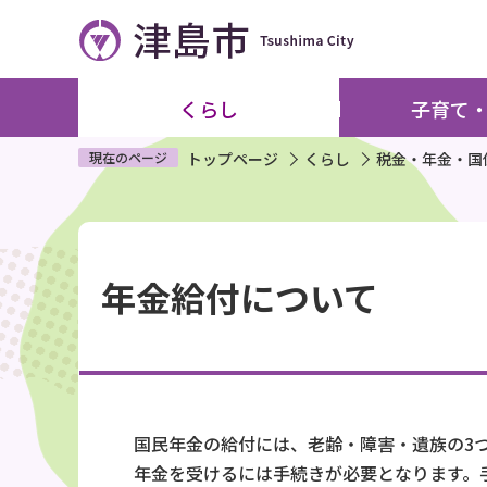
こ
の
ペ
ー
くらし
子育て
ジ
の
現在のページ
トップページ
くらし
税金・年金・国
先
頭
本
で
文
す
年金給付について
こ
こ
か
ら
国民年金の給付には、老齢・障害・遺族の3つ
年金を受けるには手続きが必要となります。