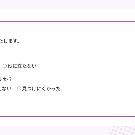
たします。
役に立たない
すか？
えない
見つけにくかった