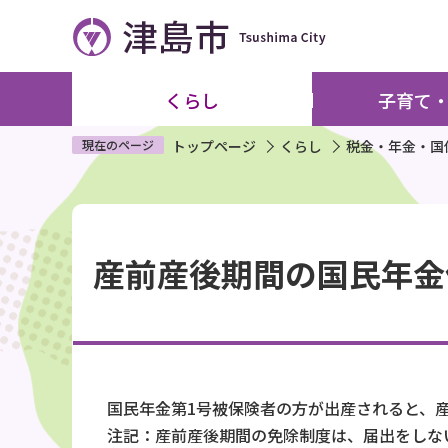
こ
の
ペ
ー
くらし
子育て
ジ
の
現在のページ
トップページ
くらし
税金・年金・国
先
頭
本
で
文
す
産前産後期間の国民年金
こ
こ
か
ら
国民年金第1号被保険者の方が出産されると、
注記：産前産後期間の免除制度は、届出をしな