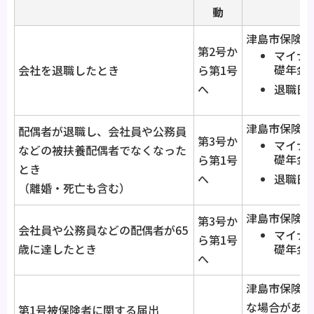
動
津島市保険年
第2号か
マイナ
礎年金
会社を退職したとき
ら第1号
へ
退職日
津島市保険年
配偶者が退職し、会社員や公務員
第3号か
マイナ
などの被扶養配偶者でなくなった
礎年金
ら第1号
とき
へ
退職日
（離婚・死亡も含む）
津島市保険年
第3号か
会社員や公務員などの配偶者が65
マイナ
ら第1号
歳に達したとき
礎年金
へ
津島市保険年
な場合があり
第1号被保険者に関する届出