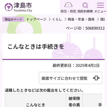
こ
の
防災・防犯
目的別検索
メニュー
ペ
トップページ
くらし
税金・年金・国保
国民
現在のページ
ー
ページID：506890312
ジ
の
本
先
文
こんなときは手続きを
頭
こ
で
こ
す
か
最終更新日：2025年4月1日
ら
画面サイズに合わせて閲覧
退職したときなどは次の届出をしてください。
被保険
こんなとき
者の異
手続