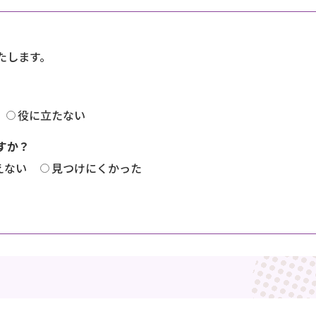
たします。
役に立たない
すか？
えない
見つけにくかった