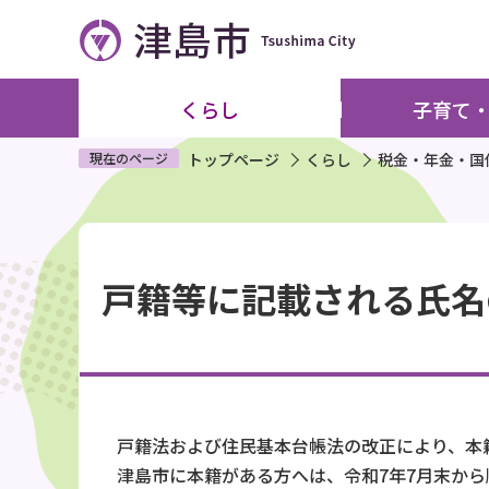
こ
の
ペ
ー
くらし
子育て
ジ
の
現在のページ
トップページ
くらし
税金・年金・国
先
頭
本
で
文
す
戸籍等に記載される氏名
こ
こ
か
ら
戸籍法および住民基本台帳法の改正により、本
津島市に本籍がある方へは、令和7年7月末か