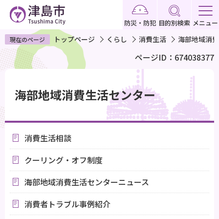
こ
の
防災・防犯
目的別検索
メニュー
ペ
トップページ
くらし
消費生活
海部地域消費
現在のページ
ー
ページID：674038377
ジ
の
本
先
文
海部地域消費生活センター
頭
こ
で
こ
す
か
消費生活相談
ら
クーリング・オフ制度
海部地域消費生活センターニュース
消費者トラブル事例紹介