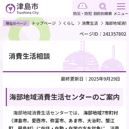
こ
の
防災・防犯
目的別検索
メニュー
ペ
トップページ
くらし
消費生活
海部地域消費
現在のページ
ー
ページID：241357802
ジ
の
本
先
文
消費生活相談
頭
こ
で
こ
す
か
最終更新日：2025年9月29日
ら
海部地域消費生活センターのご案内
海部地域消費生活センターでは、
海部地域7市町村
（津島市、愛西市、弥富市、あま市、大治町、蟹江
町、飛島村）に在住・在勤・在学の方を対象
に、消費