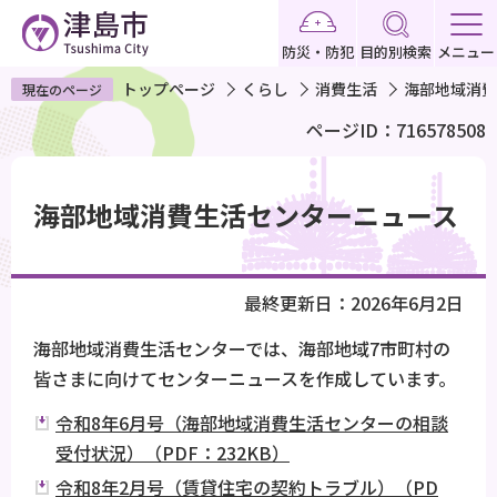
こ
の
防災・防犯
目的別検索
メニュー
ペ
トップページ
くらし
消費生活
海部地域消費
現在のページ
ー
ページID：716578508
ジ
の
本
先
文
海部地域消費生活センターニュース
頭
こ
で
こ
す
か
最終更新日：2026年6月2日
ら
海部地域消費生活センターでは、海部地域7市町村の
皆さまに向けてセンターニュースを作成しています。
令和8年6月号（海部地域消費生活センターの相談
受付状況）（PDF：232KB）
令和8年2月号（賃貸住宅の契約トラブル）（PD