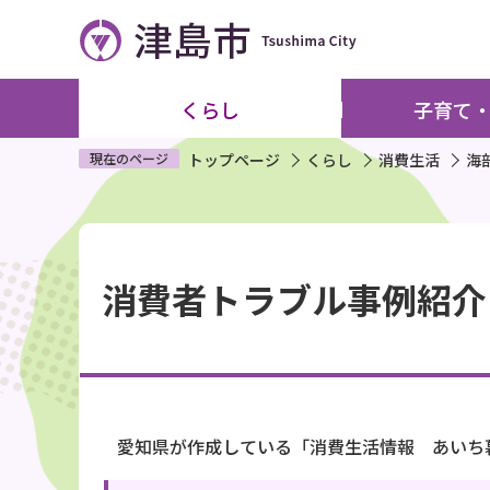
こ
の
ペ
ー
くらし
子育て
ジ
の
現在のページ
トップページ
くらし
消費生活
海
先
頭
本
で
文
す
消費者トラブル事例紹介
こ
こ
か
ら
愛知県が作成している「消費生活情報 あいち