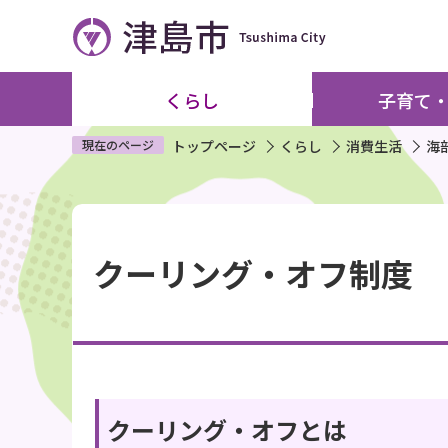
こ
の
ペ
ー
くらし
子育て
ジ
の
現在のページ
トップページ
くらし
消費生活
海
先
頭
本
で
文
す
クーリング・オフ制度
こ
こ
か
ら
クーリング・オフとは