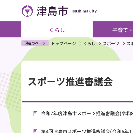
こ
の
ペ
ー
くらし
子育て
ジ
の
現在のページ
トップページ
くらし
スポーツ
ス
先
頭
本
で
文
す
スポーツ推進審議会
こ
こ
か
ら
令和7年度津島市スポーツ推進審議会(令和8
第4回津島市スポーツ推進審議会(令和6年11