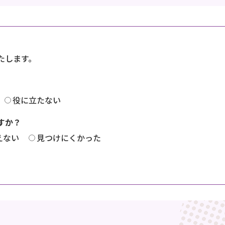
たします。
役に立たない
すか？
えない
見つけにくかった