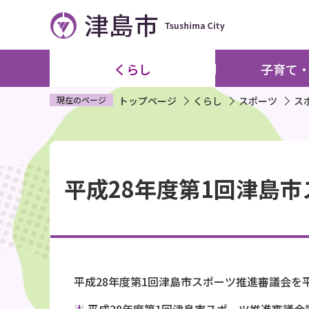
こ
の
ペ
ー
くらし
子育て
ジ
の
現在のページ
トップページ
くらし
スポーツ
ス
先
頭
本
で
文
す
平成28年度第1回津島
こ
こ
か
ら
平成28年度第1回津島市スポーツ推進審議会を平