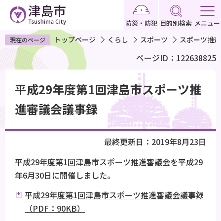
こ
の
防災・防犯
目的別検索
メニュー
ペ
トップページ
くらし
スポーツ
スポーツ推進
現在のページ
ー
ページID：122638825
ジ
の
本
先
平成29年度第1回津島市スポーツ推
文
頭
こ
進審議会議事録
で
こ
す
か
最終更新日：2019年8月23日
ら
平成29年度第1回津島市スポーツ推進審議会を平成29
年6月30日に開催しました。
平成29年度第1回津島市スポーツ推進審議会議事録
（PDF：90KB）