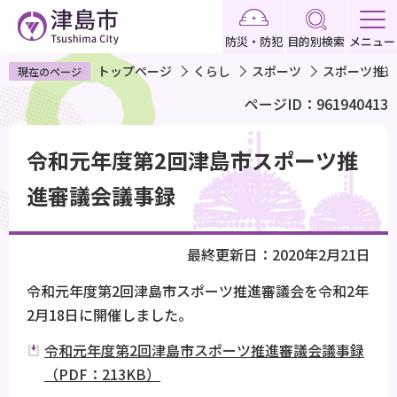
こ
の
防災・防犯
目的別検索
メニュー
ペ
トップページ
くらし
スポーツ
スポーツ推進
現在のページ
ー
ページID：961940413
ジ
の
本
先
令和元年度第2回津島市スポーツ推
文
頭
こ
進審議会議事録
で
こ
す
か
最終更新日：2020年2月21日
ら
令和元年度第2回津島市スポーツ推進審議会を令和2年
2月18日に開催しました。
令和元年度第2回津島市スポーツ推進審議会議事録
（PDF：213KB）