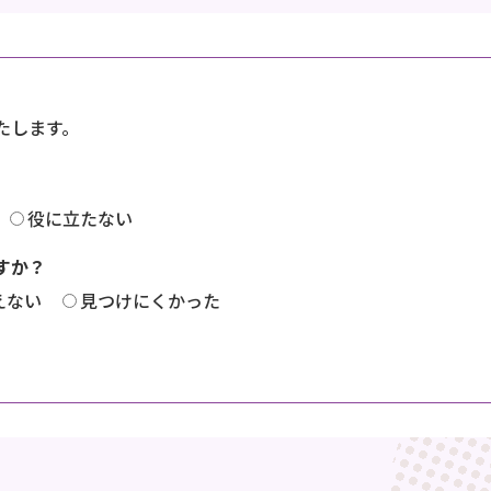
たします。
役に立たない
すか？
えない
見つけにくかった