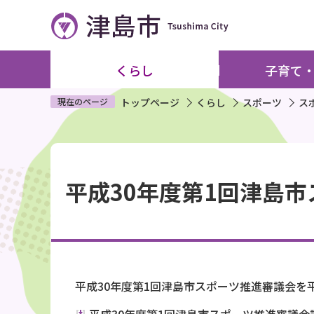
こ
の
ペ
ー
くらし
子育て
ジ
の
現在のページ
トップページ
くらし
スポーツ
ス
先
頭
本
で
文
す
平成30年度第1回津島
こ
こ
か
ら
平成30年度第1回津島市スポーツ推進審議会を平