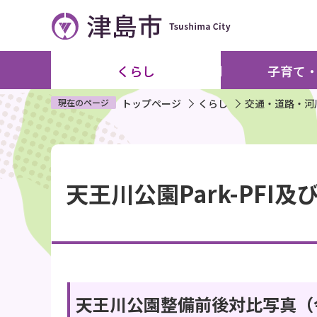
こ
の
ペ
ー
くらし
子育て
ジ
の
現在のページ
トップページ
くらし
交通・道路・河
先
頭
本
で
文
す
天王川公園Park-PFI
こ
こ
か
ら
天王川公園整備前後対比写真（令