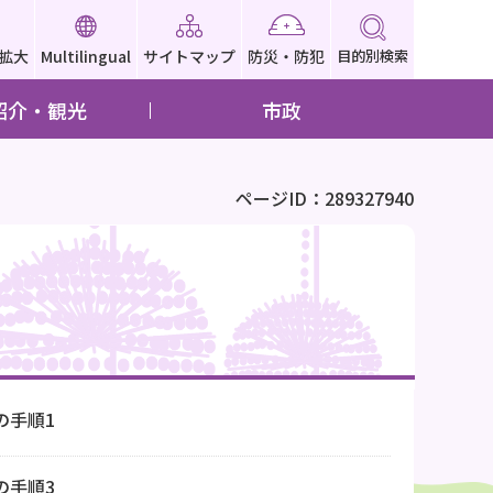
拡大
Multilingual
サイトマップ
防災・防犯
目的別検索
紹介・観光
市政
ページID：289327940
の手順1
の手順3