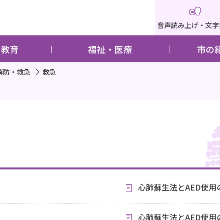
音声読み上げ・文字
・教育
福祉・医療
市の
消防・救急
救急
心肺蘇生法とAED使用
心肺蘇生法とAED使用