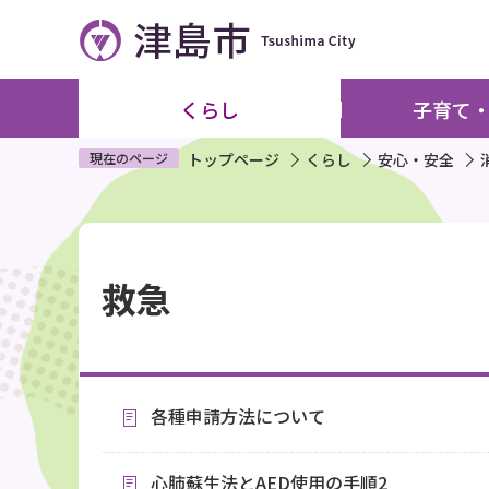
こ
の
ペ
ー
くらし
子育て
ジ
の
現在のページ
トップページ
くらし
安心・安全
先
頭
本
で
文
す
救急
こ
こ
か
ら
各種申請方法について
心肺蘇生法とAED使用の手順2