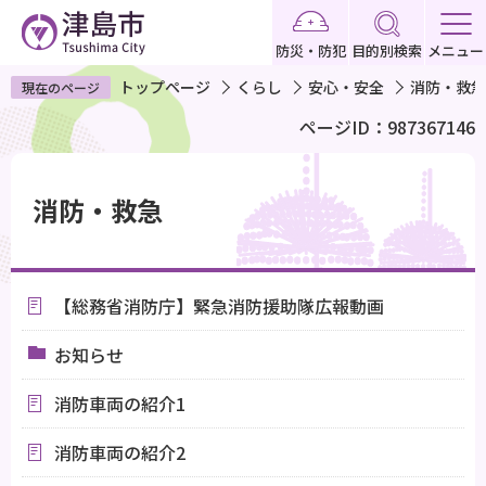
こ
の
防災・防犯
目的別検索
メニュー
ペ
トップページ
くらし
安心・安全
消防・救急
現在のページ
ー
ページID：987367146
ジ
の
本
先
文
消防・救急
頭
こ
で
こ
す
か
【総務省消防庁】緊急消防援助隊広報動画
ら
お知らせ
消防車両の紹介1
消防車両の紹介2